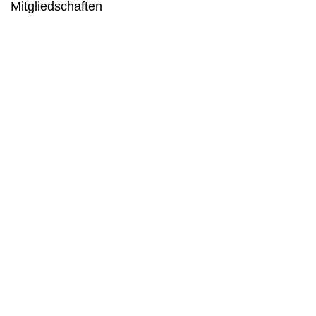
Mitgliedschaften
DGOU – Deutsche Gesellschaft für Orthopädie und
Unfallchirurgie
DKG – Deutsche Kniegesellschaft
AGA – Gesellschaft für Arthroskopie und Gelenkchirurgie
BDC – Berufsverband der Deutschen Chirurgen
Termin buchen