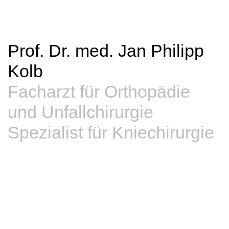
Prof.
Dr.
med.
Jan
Philipp
Kolb
Facharzt
für
Orthopädie
und
Unfallchirurgie
Spezialist
für
Kniechirurgie